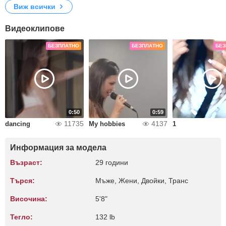
Виж всички
Видеоклипове
БЕЗПЛАТНО
БЕЗПЛАТНО
БЕЗ
0:50
0:59
11735
4137
dancing
My hobbies
1
Информация за модела
Възраст:
29 години
Търся:
Мъже, Жени, Двойки, Транс
Височина:
5'8"
Тегло:
132 lb