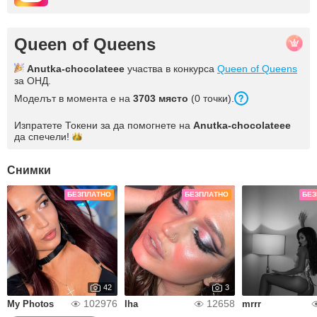
Queen of Queens
Anutka-chocolateee
участва в конкурса
Queen of Queens
за ОНД.
Моделът в момента е на
3703 място
(0 точки).
Изпратете Токени за да помогнете на
Anutka-chocolateee
да
спечели!
Снимки
БЕЗПЛАТНО
БЕЗПЛАТНО
БЕЗ
42
3
102976
12658
My Photos
Iha
mrrr