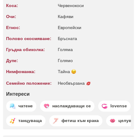
Коса:
Червенокоси
Очи:
Кафяви
Етнос:
Европейски
Полово окосмяване:
Бръсната
Гръдна обиколка:
Голяма
Дупе:
Голямо
Нимфоманка:
Тайна
Семейно положение:
Необвързана
Интереси
чатене
наслаждаващи се
lovense
танцуваща
фетиш към крака
целуван