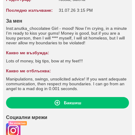
Последно излъчване:
31.07.26 3:15 PM
За мен
Inst:anutka_chocolatee Girl - mood! Now I’m crying, in a minute
I’m ready to kiss your gums! Money is good, but if you are a
lousy person, then I will **** myself, I will sit homeless, but I will
never allow my boundaries to be violated!
Какво ме възбужда:
Lots of money, big tips, bow at my feet!!!
Какво ме отблъсква:
Manipulations, swings, unsolicited advice! If you want adequate
communication, then respect my boundaries. I can go from an
angel to a mad dog in 0.001 seconds.
Бакшиш
Социални мрежи
Безплатно