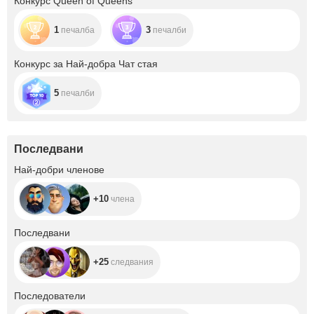
Конкурс Queen of Queens
1
3
печалба
печалби
Конкурс за Най-добра Чат стая
5
печалби
Последвани
+10
Най-добри членове
+10
члена
+25
Последвани
+25
следвания
+35.8K
Последователи