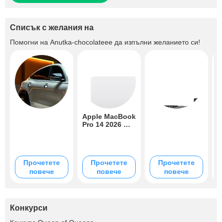
Списък с желания на
Помогни на
Anutka-chocolateee
да изпълни желанието си!
Apple MacBook
F
Pro 14 2026 M5
I
Pro 24/2TB
B
F
Space Black
I
B
Прочетете
Прочетете
Прочетете
повече
повече
повече
Конкурси