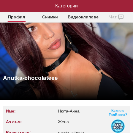
Anutka-chocolateee
Категории
Профил
Снимки
Видеоклипове
Чат
Anutka-chocolateee
Име:
Нюта-Анна
Какво е
FanBoost?
Аз съм:
Жена
Роден град:
russia, siberia