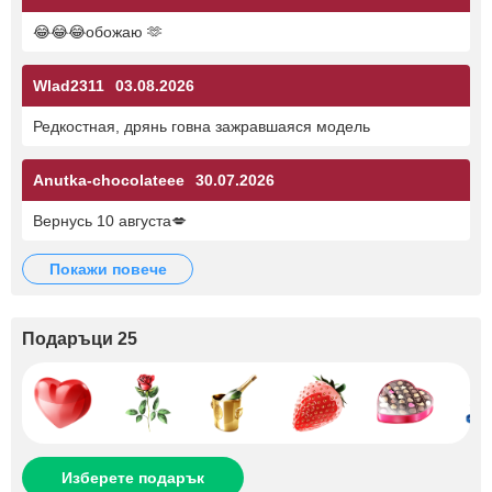
😂😂😂обожаю 🫶
Wlad2311
03.08.2026
Редкостная, дрянь говна зажравшаяся модель
Anutka-chocolateee
30.07.2026
Вернусь 10 августа💋
покажи повече
Подаръци 25
Изберете подарък