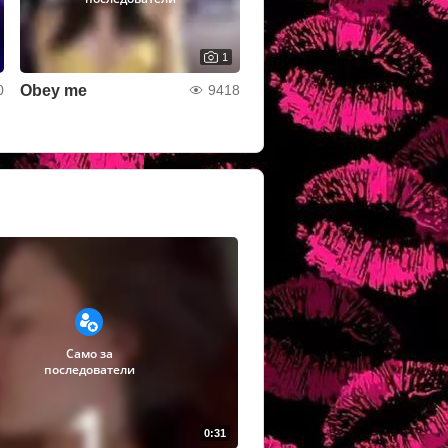
1
Obey me
0
9418
Само за
последователи
0:31