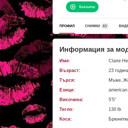
Бакшиш
ПРОФИЛ
СНИМКИ
63
ВИД
Информация за мо
Име:
Claire He
Възраст:
23 годин
Търся:
Мъже, Же
Езици:
american
Височина:
5'5"
Тегло:
130 lb
Коса:
Брюнетк