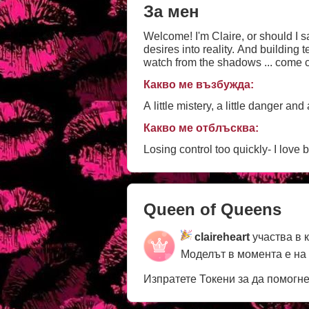
За мен
Welcome! I'm Claire, or should I s
desires into reality. And building t
watch from the shadows ... come c
Какво ме възбужда:
A little mistery, a little danger and 
Какво ме отблъсква:
Losing control too quickly- I love 
Queen of Queens
claireheart
участва в 
Моделът в момента е на
Изпратете Токени за да помогн