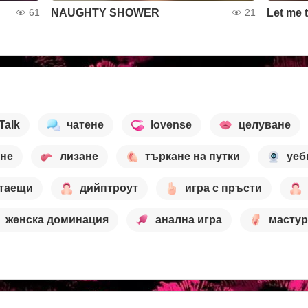
NAUGHTY SHOWER
Let me 
61
21
 Talk
чатене
lovense
целуване
ане
лизане
търкане на путки
уеб
таещи
дийптроут
игра с пръсти
женска доминация
анална игра
масту