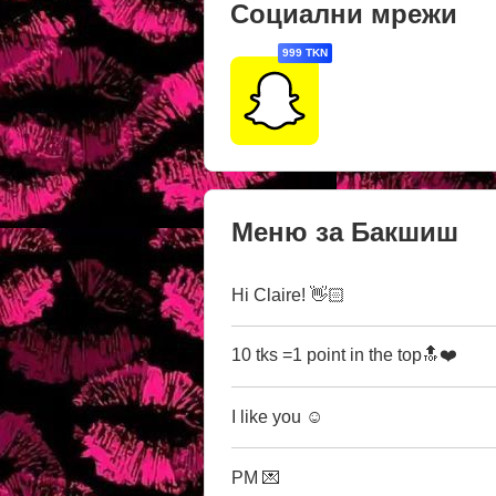
Социални мрежи
999 TKN
Меню за Бакшиш
Hi Claire! 👋🏻
10 tks =1 point in the top🔝❤️
I like you ☺️
PM 💌