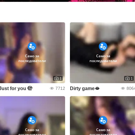
Само за
Само за
последователи
последователи
1
1
Just for you 🫣
Dirty game🫦
7712
806
Само за
Само за
последователи
последователи