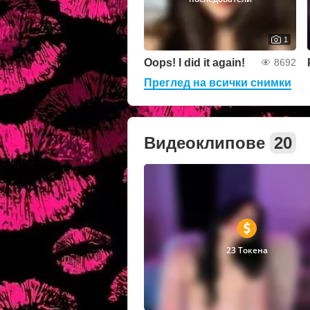
1
Oops! I did it again!
8692
Преглед на всички снимки
Видеоклипове
20
23 Токена