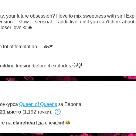
ay, your future obsession? I love to mix sweetness with sin! Expl
ension ... slow ... sensual ... addictive, until you can't think abou
loser love 💋🔥
a lot of temptation ... 🫦🙈
building tension before it explodes 💦😈
конкурса
Queen of Queens
за Европа.
21 място
(1,192 точки).
ете на
claireheart
да
спечели!