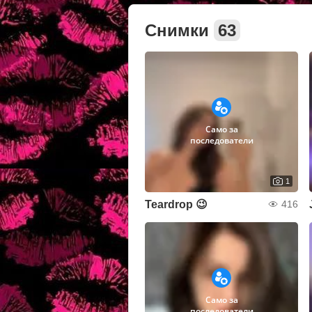
Снимки
63
Само за
последователи
1
Teardrop 😉
416
Само за
последователи