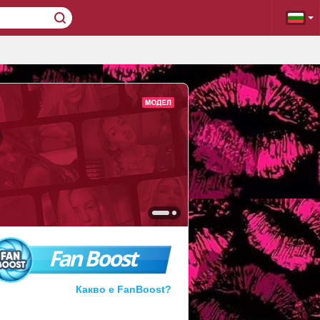
Fan Boost
Какво е FanBoost?