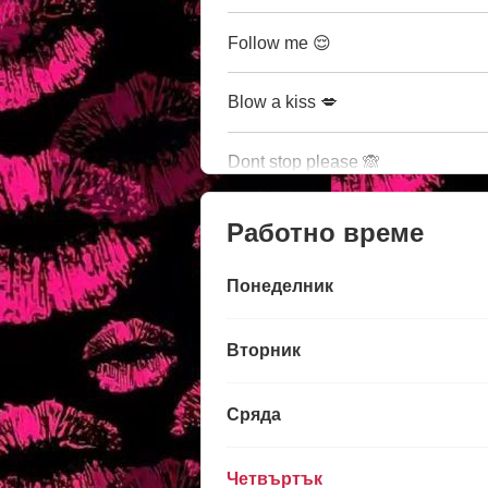
Follow me 😌
Blow a kiss 💋
Dont stop please 🙈
Работно време
Понеделник
Вторник
Сряда
Четвъртък