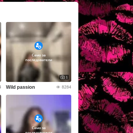
Само за
последователи
1
Wild passion
4
8284
Само за
последователи