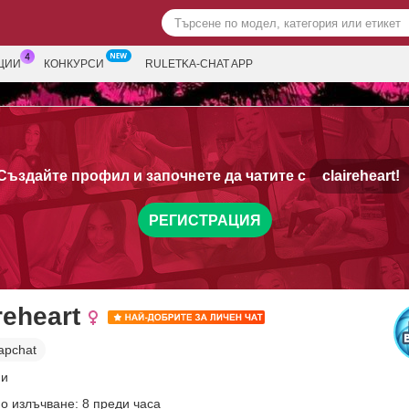
ЦИИ
КОНКУРСИ
RULETKA-CHAT APP
Създайте профил и започнете да чатите с
claireheart!
РЕГИСТРАЦИЯ
reheart
apchat
ни
о излъчване: 8 преди часа