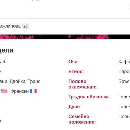
ЕОКЛИПОВЕ
20
дела
art
Очи:
Кафя
и
Етнос:
Евро
ни, Двойки, Транс
Полово
Бръс
окосмяване:
Френски
Гръдна обиколка:
Голя
Дупе:
Голя
Семейно
Необ
и
положение: