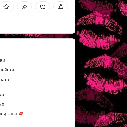
ви
пейски
ната
ма
мо
вързана