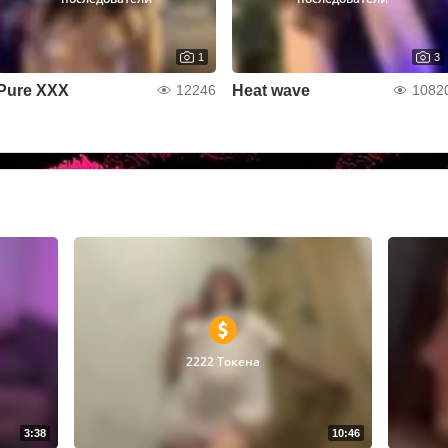
1
3
Pure XXX
Heat wave
12246
1082
2222 Токена
3:38
10:46