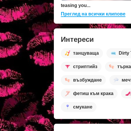
teasing you...
Преглед на всички клипове
Интереси
танцуваща
Dirty
стриптийз
търк
възбуждане
меч
фетиш към крака
смукане