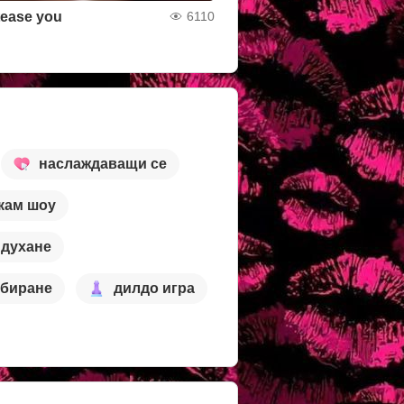
tease you
6110
наслаждаващи се
кам шоу
духане
рбиране
дилдо игра