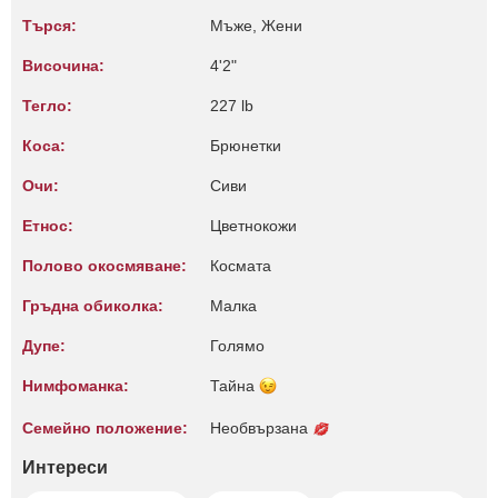
Търся:
Мъже, Жени
Височина:
4'2"
Тегло:
227 lb
Коса:
Брюнетки
Очи:
Сиви
Етнос:
Цветнокожи
Полово окосмяване:
Космата
Гръдна обиколка:
Малкa
Дупе:
Голямо
Нимфоманка:
Тайна
Семейно положение:
Необвързана
Интереси