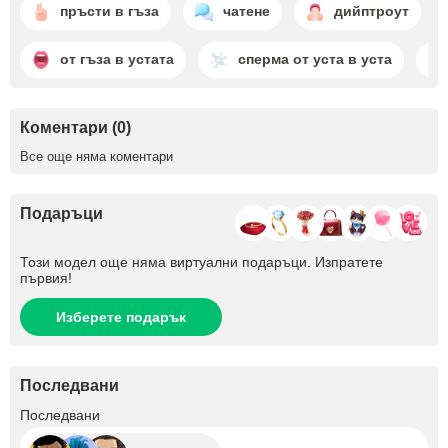
пръсти в гъза
чатене
дийптроут
от гъза в устата
сперма от уста в уста
Коментари (0)
Все още няма коментари
Подаръци
Този модел още няма виртуални подаръци. Изпратете
първия!
Изберете подарък
Последвани
+9
Последвани