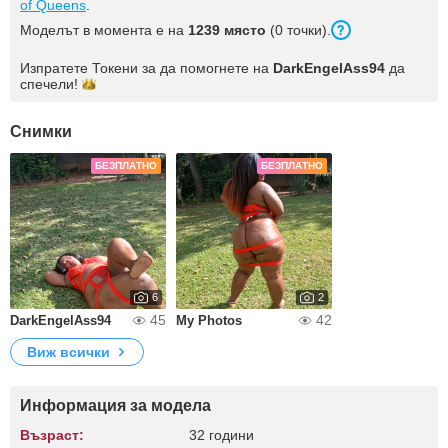
of Queens
.
Моделът в момента е на
1239 място
(0 точки).
Изпратете Токени за да помогнете на
DarkEngelAss94
да
спечели!
Снимки
БЕЗПЛАТНО
БЕЗПЛАТНО
6
2
45
42
DarkEngelAss94
My Photos
Виж всички
Информация за модела
Възраст:
32 години