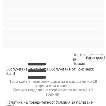
Средни гърди
Тийнейджъри 18+
Фетиш
Цветнокожи
Червенокоси
Център
Регистраци
за
Помощ
Oбслужване на клиенти
Обслужване от Консиерж
Ч.З.В
Този сайт е позволен само за възрастни на 18
години или повече.
Всички модели на този сайт са поне на 18
години.
Политика на поверителност
Условия за ползване