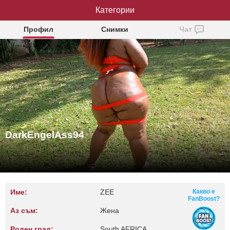
DarkEngelAss94
Категории
Профил
Снимки
Чат
DarkEngelAss94
Име:
ZEE
Какво е
FanBoost?
Аз съм:
Жена
Роден град:
South AFRICA,