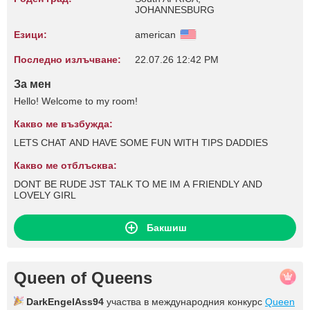
JOHANNESBURG
Езици:
american
Последно излъчване:
22.07.26 12:42 PM
За мен
Hello! Welcome to my room!
Какво ме възбужда:
LETS CHAT AND HAVE SOME FUN WITH TIPS DADDIES
Какво ме отблъсква:
DONT BE RUDE JST TALK TO ME IM A FRIENDLY AND
LOVELY GIRL
Бакшиш
Queen of Queens
DarkEngelAss94
участва в международния конкурс
Queen