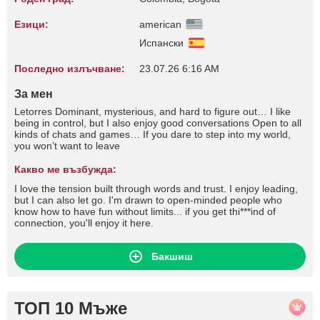
Езици:
american
Испански
Последно излъчване:
23.07.26 6:16 AM
За мен
Letorres Dominant, mysterious, and hard to figure out… I like
being in control, but I also enjoy good conversations Open to all
kinds of chats and games… If you dare to step into my world,
you won’t want to leave
Какво ме възбужда:
I love the tension built through words and trust. I enjoy leading,
but I can also let go. I'm drawn to open-minded people who
know how to have fun without limits... if you get thi***ind of
connection, you'll enjoy it here.
Бакшиш
ТОП 10 Мъже