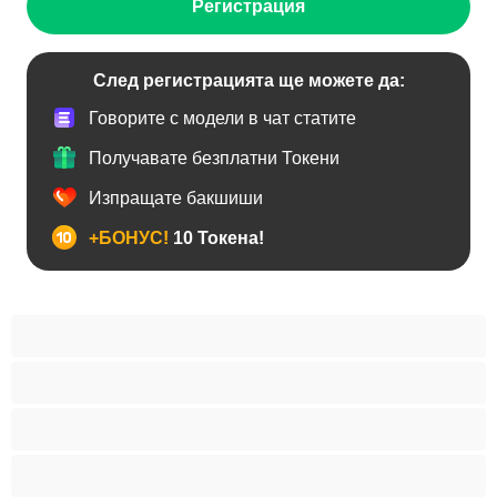
Регистрация
След регистрацията ще можете да:
Говорите с модели в чат статите
Получавате безплатни Токени
Изпращате бакшиши
+БОНУС!
10 Токена!
BDSM
Азиатки
Анален
Арабки