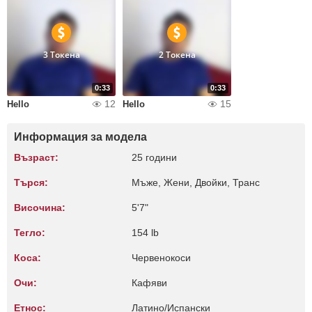
3 Токена
2 Токена
0:33
0:33
12
15
Hello
Hello
Информация за модела
Възраст:
25 години
Търся:
Мъже, Жени, Двойки, Транс
Височина:
5'7"
Тегло:
154 lb
Коса:
Червенокоси
Очи:
Кафяви
Етнос:
Латино/Испански