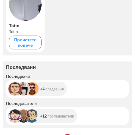
Tatto
Tatto
Прочетете
повече
Последвани
+4
Последвани
+4
следвания
+12
Последователи
+12
последователи