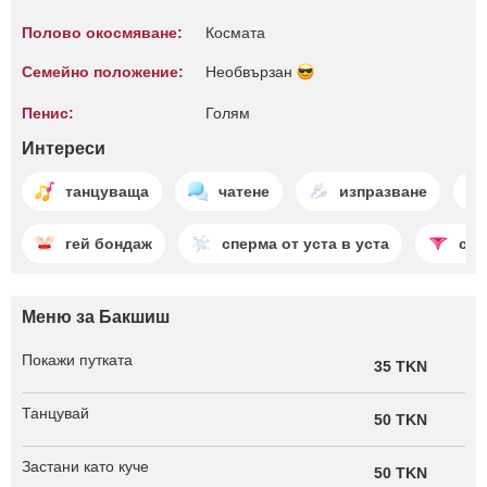
Полово окосмяване:
Космата
Семейно положение:
Необвързан
Пенис:
Голям
Интереси
танцуваща
чатене
изпразване
гей бондаж
сперма от уста в уста
стр
Меню за Бакшиш
Покажи путката
35 TKN
Танцувай
50 TKN
Застани като куче
50 TKN