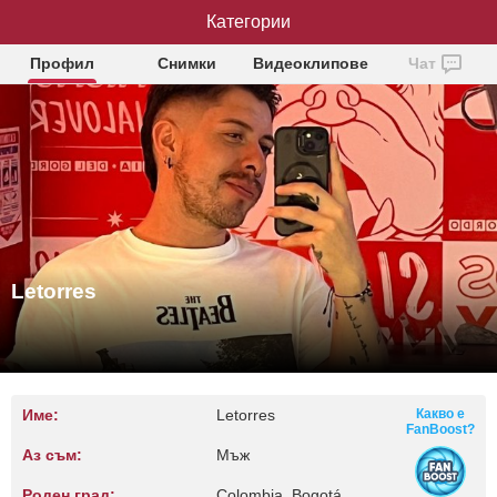
Категории
Letorres
Профил
Снимки
Видеоклипове
Чат
Letorres
Име:
Letorres
Какво е
FanBoost?
Аз съм:
Мъж
Роден град:
Colombia, Bogotá