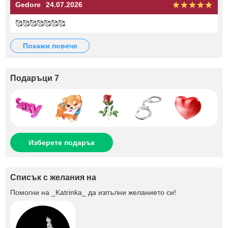
Gedore
24.07.2026
🥰🥰🥰🥰🥰🥰🥰
покажи повече
Подаръци 7
Изберете подарък
Списък с желания на
Помогни на
_Katrinka_
да изпълни желанието си!