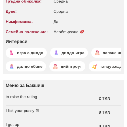
Гръдна обиколка:
Среднa
Дупе:
Среднa
Нимфоманка:
Да
Семейно положение:
Необвързана
Интереси
игра с дилдо
дилдо игра
лапане на х
дилдо ебане
дийптроут
танцуваща
Меню за Бакшиш
to raise the rating
2 TKN
I lick your pussy 🍑
8 TKN
I got up
9 TKN