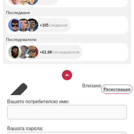
+105
Последвани
+105
следвания
+61.6K
Последователи
+61.6K
последователи
Влизане
Регистрация
Вашето потребителско име:
Вашата парола: