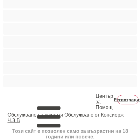
Пушещи жени
Средни гърди
Тийнейджъри 18+
Фетиш
Цветнокожи
Червенокоси
Център
Регистраци
за
Помощ
Oбслужване на клиенти
Обслужване от Консиерж
Ч.З.В
Този сайт е позволен само за възрастни на 18
години или повече.