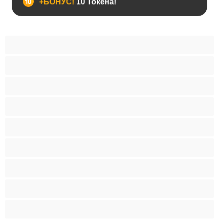
+БОНУС!
10 Токена!
BDSM
Азиатки
Анален
Арабки
Бабички
Бели Момичета
Блондинки
Бременни
Бръснати