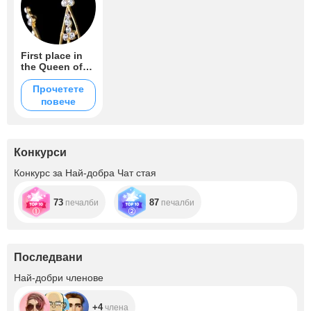
First place in
the Queen of
Queens
competition ❤️
Прочетете
повече
Конкурси
Конкурс за Най-добра Чат стая
73
87
печалби
печалби
Последвани
+4
Най-добри членове
+4
члена