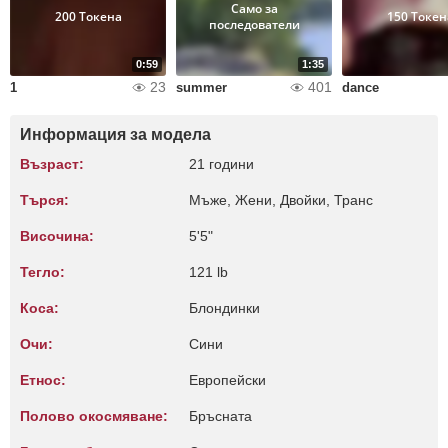
Само за
200 Токена
150 Токен
последователи
0:59
1:35
23
401
1
summer
dance
Информация за модела
Възраст:
21 години
Търся:
Мъже, Жени, Двойки, Транс
Височина:
5'5"
Тегло:
121 lb
Коса:
Блондинки
Очи:
Сини
Етнос:
Европейски
Полово окосмяване:
Бръсната