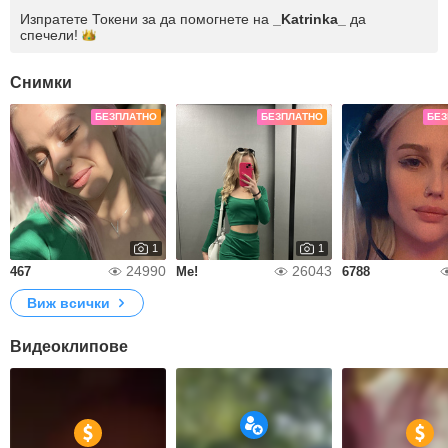
Изпратете Токени за да помогнете на
_Katrinka_
да
спечели!
Снимки
БЕЗПЛАТНО
БЕЗПЛАТНО
БЕЗ
1
1
24990
26043
467
Me!
6788
Виж всички
Видеоклипове