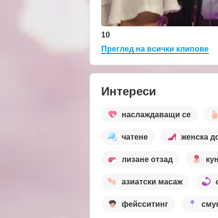
10
Преглед на всички клипове
Интереси
наслаждаващи се
чатене
женска д
лизане отзад
ку
азиатски масаж
фейсситинг
сму