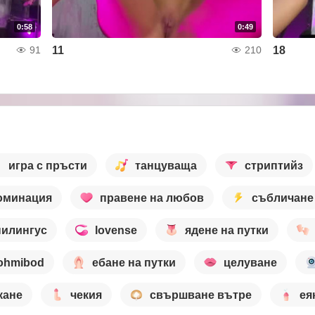
0:58
0:49
11
18
91
210
игра с пръсти
танцуваща
стриптийз
оминация
правене на любов
събличане
нилингус
lovense
ядене на путки
ohmibod
ебане на путки
целуване
кане
чекия
свършване вътре
ея