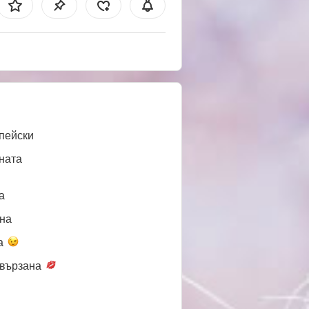
пейски
ната
a
нa
а
вързана