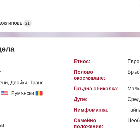
ЕОКЛИПОВЕ
21
дела
Етнос:
Евро
и
Полово
Бръс
окосмяване:
ни, Двойки, Транс
Гръдна обиколка:
Малк
Румънски
Дупе:
Сред
Нимфоманка:
Тайн
Семейно
Необ
ки
положение: