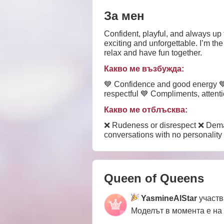
За мен
Confident, playful, and always up
exciting and unforgettable. I’m the
relax and have fun together.
Какво ме възбужда:
💙 Confidence and good energy 💙 
respectful 💙 Compliments, atten
Какво ме отблъсква:
❌ Rudeness or disrespect ❌ Dema
conversations with no personality
Queen of Queens
YasmineAlStar
участв
Моделът в момента е на