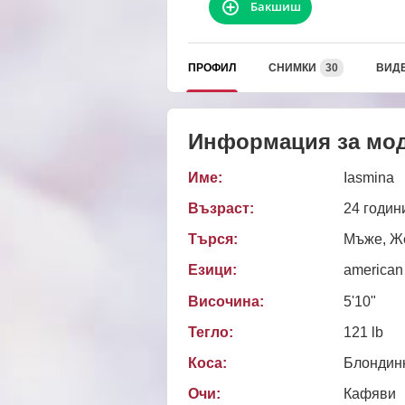
Бакшиш
ПРОФИЛ
СНИМКИ
30
ВИД
Информация за мо
Име:
Iasmina
Възраст:
24 годин
Търся:
Мъже, Же
Езици:
american
Височина:
5'10"
Тегло:
121 lb
Коса:
Блондин
Очи:
Кафяви