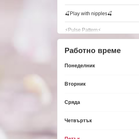
🍒Play with nipples🍒
⚡Pulse Pattern⚡
Работно време
Понеделник
Вторник
Сряда
Четвъртък
Петък