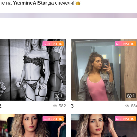
ете на
YasmineAlStar
да
спечели!
БЕЗПЛАТНО
БЕЗПЛАТНО
1
1
2
3
582
68
БЕЗПЛАТНО
БЕЗПЛАТНО