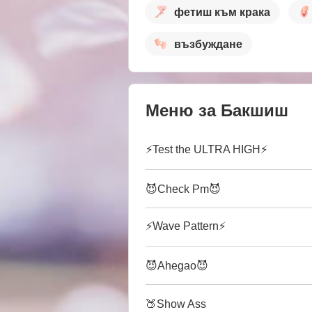
фетиш към крака
възбуждане
Меню за Бакшиш
⚡Test the ULTRA HIGH⚡
😈Check Pm😈
⚡Wave Pattern⚡
😈Ahegao😈
🍑Show Ass