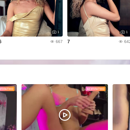
1
1
6
7
667
64
ЗПЛАТНО
БЕЗПЛАТНО