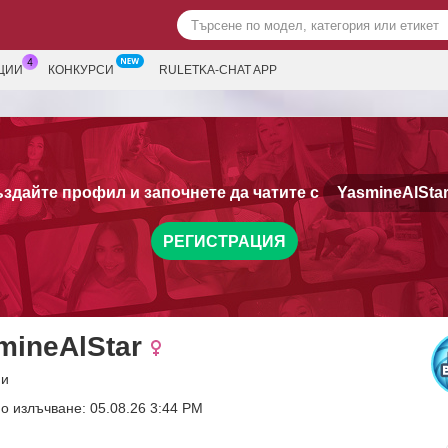
ЦИИ
КОНКУРСИ
RULETKA-CHAT APP
здайте профил и започнете да чатите с
YasmineAlStar
РЕГИСТРАЦИЯ
mineAlStar
ни
о излъчване: 05.08.26 3:44 PM