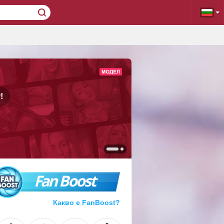
!
Fan Boost
Какво е FanBoost?