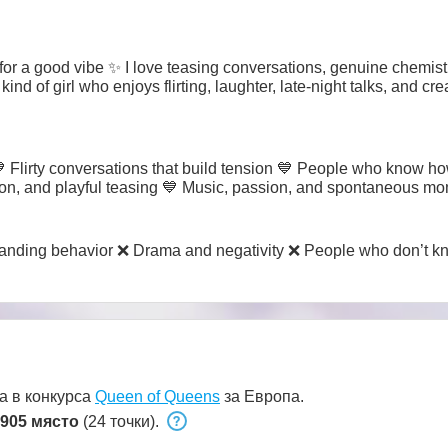
 for a good vibe ✨ I love teasing conversations, genuine chemis
 kind of girl who enjoys flirting, laughter, late-night talks, and 
Flirty conversations that build tension 💙 People who know ho
tion, and playful teasing 💙 Music, passion, and spontaneous m
nding behavior ❌ Drama and negativity ❌ People who don’t k
а в конкурса
Queen of Queens
за Европа.
905 място
(24 точки).