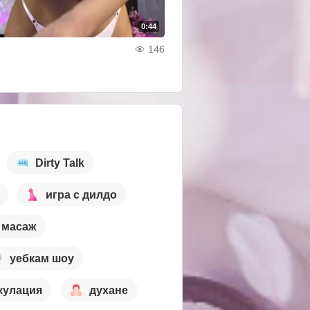
0:44
146
Dirty Talk
игра с дилдо
масаж
уебкам шоу
кулация
духане